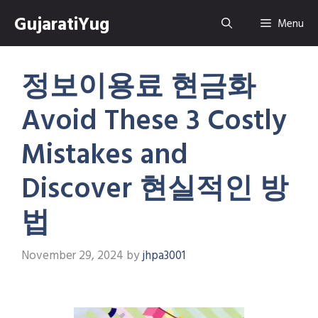
Skip
GujaratiYug
Menu
to
content
정보이용료 현금화
Avoid These 3 Costly
Mistakes and
Discover 현실적인 방
법
November 29, 2024
by
jhpa3001